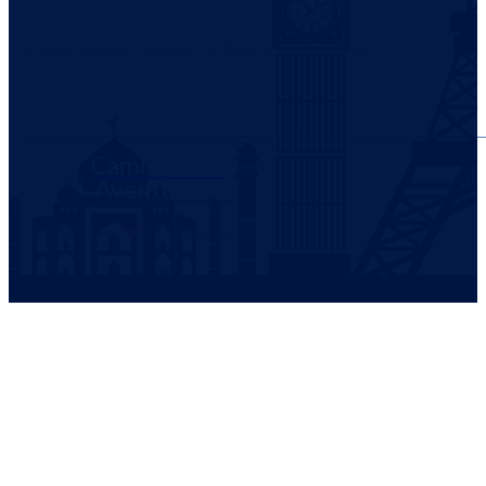
Si tienes cualquier inquietud no dudes en contactarnos.
WHATSAPP
Caminantes y
Aventureros
Desarrollado con
por
Evoluciona Digital