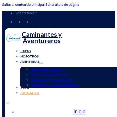
Saltar al contenido principal
Saltar al pie de página
+57 3227804313
Caminantes y
Aventureros
INICIO
NOSOTROS
AVENTURAS
Nacionales Grupales
Internacionales Grupales
Nacionales Personalizados
Internacionales Personalizados
BLOG
CONTACTO
Inicio