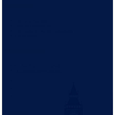
Otras Páginas
Política de privacidad
Términos y condiciones
Políticas de cancelación y penalidades
Plan de pagos
Información Contacto
+57 3227804313 y +57 3504283105
caminantesvillavo@gmail.com
Consúltanos