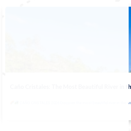
BLOG
VER TODOS
Caño Cristales: The Most Beautiful River in t
CAÑO CRISTALES 2026 Discover the most beautiful river in the wo
LEER MÁS