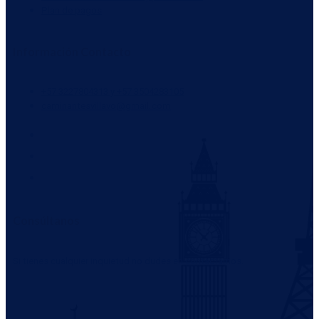
Plan de pagos
Información Contacto
+57 3227804313 y +57 3504283105
caminantesvillavo@gmail.com
Consúltanos
Si tienes cualquier inquietud no dudes en contactarnos.
WHATSAPP