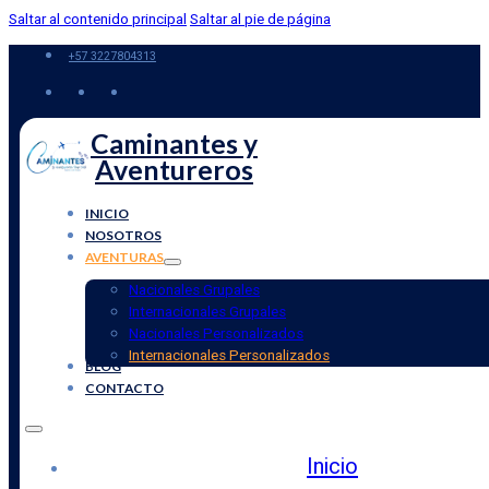
Saltar al contenido principal
Saltar al pie de página
+57 3227804313
Caminantes y
Aventureros
INICIO
NOSOTROS
AVENTURAS
Nacionales Grupales
Internacionales Grupales
Nacionales Personalizados
Internacionales Personalizados
BLOG
CONTACTO
Inicio