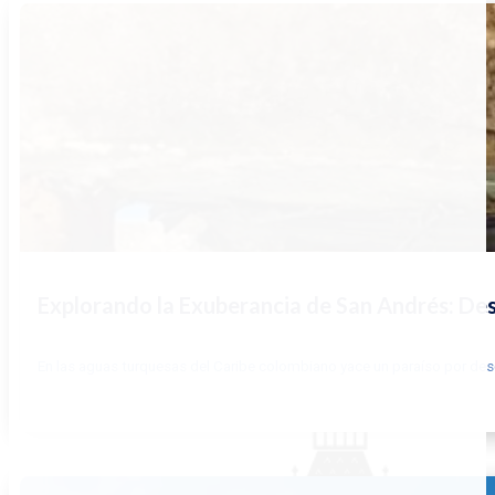
Explorando la Exuberancia de San Andrés: De
En las aguas turquesas del Caribe colombiano yace un paraíso por descu
LEER MÁS