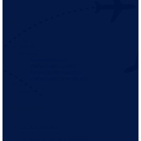
Menú
Inicio
Nosotros
Aventuras
Nacionales Grupales
Internacionales Grupales
Nacionales Personalizados
Internacionales Personalizados
Blog
Contacto
Otras Páginas
Política de privacidad
Términos y condiciones
Políticas de cancelación y penalidades