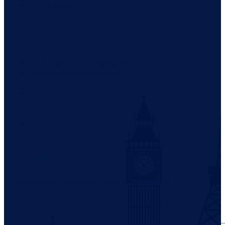
Plan de pagos
Información Contacto
+57 3227804313 y +57 3504283105
caminantesvillavo@gmail.com
Consúltanos
Si tienes cualquier inquietud no dudes en contactarnos.
WHATSAPP