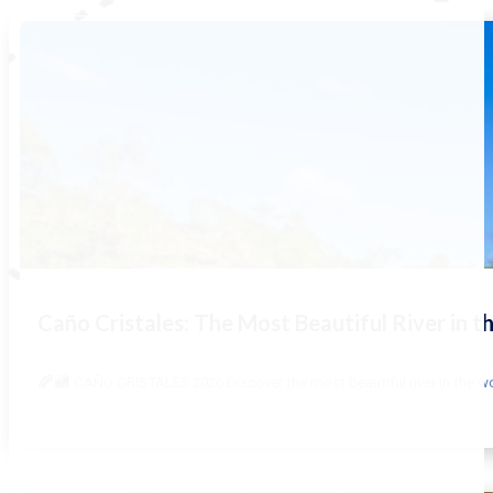
BLOG
VER TODOS
Caño Cristales: The Most Beautiful River in t
CAÑO CRISTALES 2026 Discover the most beautiful river in the wo
LEER MÁS