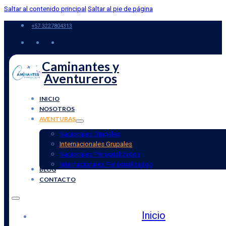
Saltar al contenido principal
Saltar al pie de página
+57 3227804313
Caminantes y
Aventureros
INICIO
NOSOTROS
AVENTURAS
Nacionales Grupales
Internacionales Grupales
Nacionales Personalizados
Internacionales Personalizados
BLOG
CONTACTO
Inicio