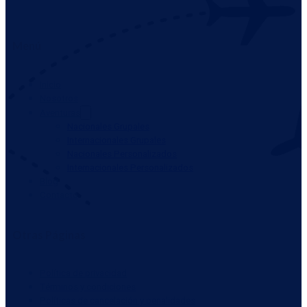
Menú
Inicio
Nosotros
Aventuras
Nacionales Grupales
Internacionales Grupales
Nacionales Personalizados
Internacionales Personalizados
Blog
Contacto
Otras Páginas
Política de privacidad
Términos y condiciones
Políticas de cancelación y penalidades