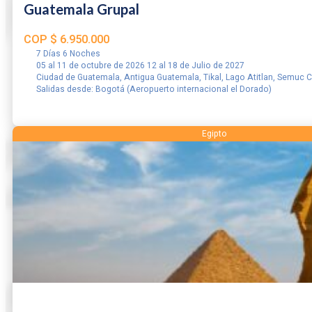
Guatemala Grupal
COP
$
6.950.000
7 Días 6 Noches
05 al 11 de octubre de 2026 12 al 18 de Julio de 2027
Ciudad de Guatemala, Antigua Guatemala, Tikal, Lago Atitlan, Semuc
Salidas desde: Bogotá (Aeropuerto internacional el Dorado)
RESERVAR
Egipto