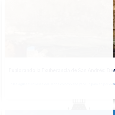
Explorando la Exuberancia de San Andrés: De
En las aguas turquesas del Caribe colombiano yace un paraíso por descu
LEER MÁS