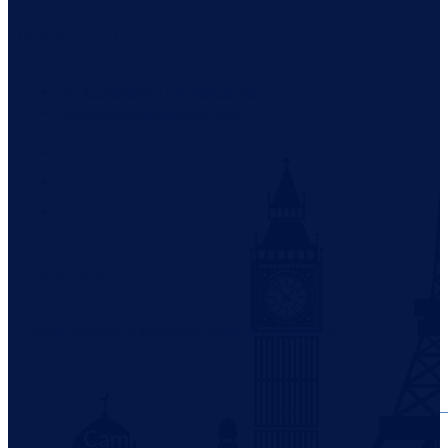
Información Contacto
+57 3227804313 y +57 3504283105
caminantesvillavo@gmail.com
Consúltanos
Si tienes cualquier inquietud no dudes en contactarnos.
WHATSAPP
Caminantes y