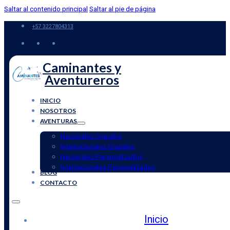
Saltar al contenido principal
Saltar al pie de página
+57 3227804313
Caminantes y
Aventureros
INICIO
NOSOTROS
AVENTURAS
Nacionales Grupales
Internacionales Grupales
Nacionales Personalizados
Internacionales Personalizados
BLOG
CONTACTO
Inicio