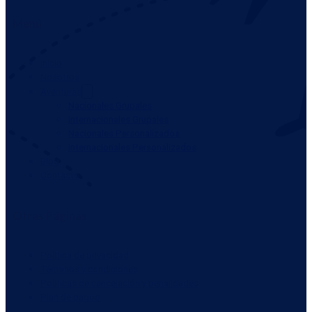
Menú
Inicio
Nosotros
Aventuras
Nacionales Grupales
Internacionales Grupales
Nacionales Personalizados
Internacionales Personalizados
Blog
Contacto
Otras Páginas
Política de privacidad
Términos y condiciones
Políticas de cancelación y penalidades
Plan de pagos