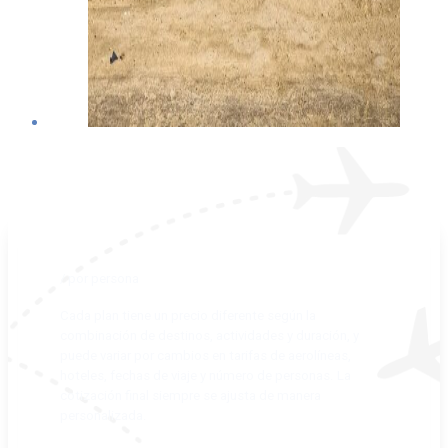
/ por persona
Cada plan tiene un precio diferente según la
combinación de destinos, actividades y duración, y
puede variar por cambios en tarifas de aerolíneas,
hoteles, fechas de viaje y número de personas. La
cotización final siempre se ajusta de manera
personalizada.