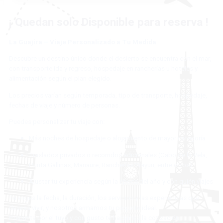
¡ Quedan solo
Disponible para reserva
!
La Guajira – Viaje Personalizado a Tu Medida
Descubre un destino único donde el desierto se encuentra con el mar,
con transporte ida y regreso, hospedaje en rancherías u hoteles y
alimentación según el plan elegido.
Los precios varían según temporada, tipo de transporte, hospedaje,
fechas de viaje y número de personas.
Puedes personalizar tu viaje con:
Más noches de hospedaje o alojamiento de mayor categoría
Traslados privados o recorridos adicionales (Cabo de la Vela,
Punta Gallinas, Manaure, Rancherías Wayuu, entre otros)
Ajustar tu experiencia según la época del año y con quién viajes
Tú eliges la fecha, la duración, los servicios y las experiencias que
deseas vivir, y nosotros armamos tu paquete ideal.
Pregunta por el tuyo y con gusto te hacemos la cotización.