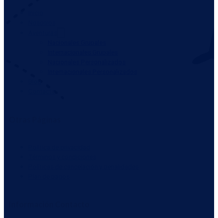
Inicio
Nosotros
Aventuras
Nacionales Grupales
Internacionales Grupales
Nacionales Personalizados
Internacionales Personalizados
Blog
Contacto
Otras Páginas
Política de privacidad
Términos y condiciones
Políticas de cancelación y penalidades
Plan de pagos
Información Contacto