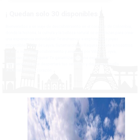
¡ Quedan solo
30 disponibles
!
Bienvenidos a un viaje de descubrimiento en el corazón de Colombia,
donde la historia, la cultura y la belleza natural se entrelazan para crear
una experiencia inolvidable! Te invitamos a explorar tres joyas
imperdibles: Villa de Leyva, Sutamarchán y Raquira. ¡Únete a nosotros
en este viaje de descubrimiento y aventura por Villa de Leyva,
Sutamarchán y Raquira! Te garantizamos una experiencia
enriquecedora que despertará tus sentidos y dejará una huella
imborrable en tu corazón.