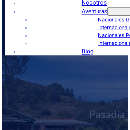
Nosotros
Aventuras
Nacionales G
Internacional
Nacionales P
Internaciona
Blog
Contacto
Pasadía 