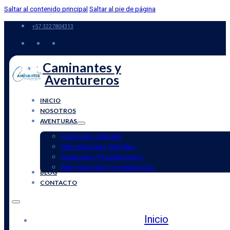
Saltar al contenido principal
Saltar al pie de página
+57 3227804313
Caminantes y
Aventureros
INICIO
NOSOTROS
AVENTURAS
Nacionales Grupales
Internacionales Grupales
Nacionales Personalizados
Internacionales Personalizados
BLOG
CONTACTO
Inicio