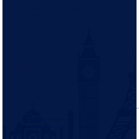
+57 3227804313 y +57 3504283105
caminantesvillavo@gmail.com
Consúltanos
Si tienes cualquier inquietud no dudes en contactarnos.
WHATSAPP
Caminantes y
Aventureros
Desarrollado con
por
Evoluciona Digital