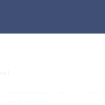
rva
!
tes ida y regreso desde Bogotá, hospedaje en hotel y desayunos incl
s de viaje y número de personas.