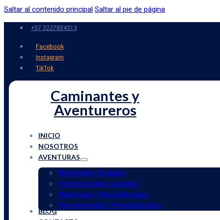
Saltar al contenido principal
Saltar al pie de página
+57 3227804313
Facebook
Instagram
TikTok
Caminantes y
Aventureros
INICIO
NOSOTROS
AVENTURAS
Nacionales Grupales
Internacionales Grupales
Nacionales Personalizados
Internacionales Personalizados
BLOG