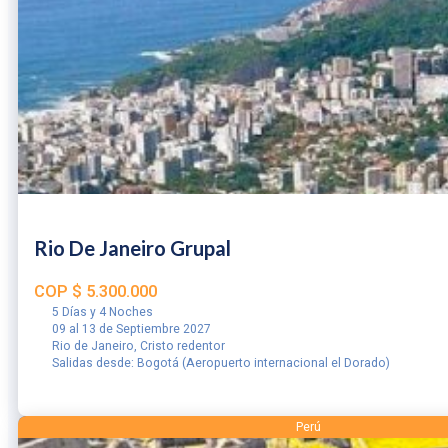
Rio De Janeiro Grupal
COP
$
5.300.000
5 Días y 4 Noches
09 al 13 de Septiembre 2027
Rio de Janeiro, Cristo redentor
Salidas desde: Bogotá (Aeropuerto internacional el Dorado)
RESERVAR
Perú