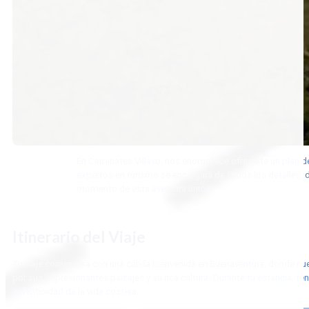
En Caminates Villavo, nos enorgullece ofrecerte un plan 
expertos en turismo se encargará de todos los detalles, de
momento de esta aventura única.
Itinerario del Viaje
Tu viaje comenzará con una cálida bienvenida en Buenaventura, donde nu
por sus impresionantes paisajes y su rica cultura. Durante tu estancia, ten
autenticidad de la vida costera.