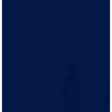
Términos y condiciones
Políticas de cancelación y penalidades
Plan de pagos
Información Contacto
+57 3227804313 y +57 3504283105
caminantesvillavo@gmail.com
Consúltanos
Si tienes cualquier inquietud no dudes en contactarnos.
WHATSAPP