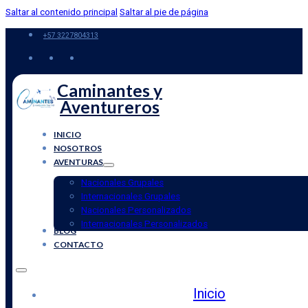
Saltar al contenido principal
Saltar al pie de página
+57 3227804313
Caminantes y
Aventureros
INICIO
NOSOTROS
AVENTURAS
Nacionales Grupales
Internacionales Grupales
Nacionales Personalizados
Internacionales Personalizados
BLOG
CONTACTO
Inicio