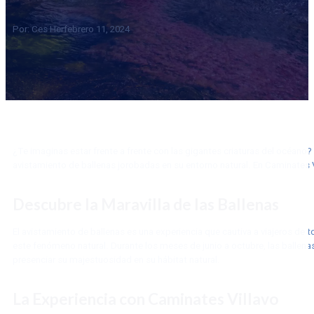
Por: Ces Her
febrero 11, 2024
¿Te imaginas estar frente a frente con las gigantes criaturas del océano
avistamiento de ballenas jorobadas en su entorno natural. En Caminates V
Descubre la Maravilla de las Ballenas
El avistamiento de ballenas es una experiencia que cautiva a viajeros de
este fenómeno natural. Durante los meses de junio a octubre, las ballena
presenciar su majestuosidad en su hábitat natural.
La Experiencia con Caminates Villavo