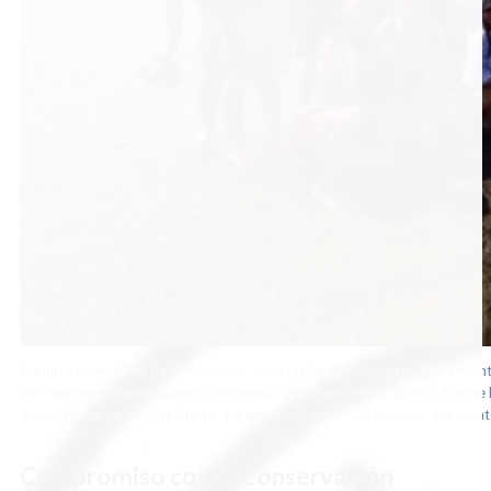
El punto culminante de tu viaje será, sin duda, el emocionante avistami
del Pacífico en busca de estos majestuosos mamíferos marinos. Desde la
socializan en su hábitat natural. Es un espectáculo que te dejará sin alie
Compromiso con la Conservación