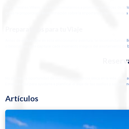
En Caminates Villavo, nos comprometemos a promover prácticas de turismo 
guías te proporcionarán información sobre la importancia de conservar a 
Preparativos para tu Viaje
Antes de embarcarte en esta emocionante aventura, te recomendamos llev
o binoculares para capturar cada momento mágico del avistamiento de b
Reserva
No pierdas la oportunidad de vivir esta experiencia única en la vida. Con
Estamos aquí para ayudarte a planificar el viaje de tus sueños y asegurar
Artículos
ÚLTIMOS