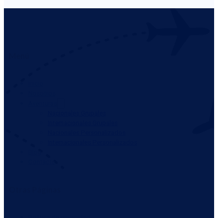
Menú
Inicio
Nosotros
Aventuras
Nacionales Grupales
Internacionales Grupales
Nacionales Personalizados
Internacionales Personalizados
Blog
Contacto
Otras Páginas
Política de privacidad