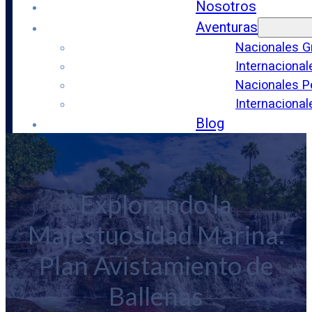
Nosotros
Aventuras
Nacionales G
Internacional
Nacionales P
Internaciona
Blog
Contacto
Explorando la
Majestuosidad Marina:
Plan Avistamiento de
Ballenas